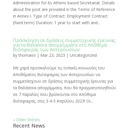
Administration for its Athens based Secretariat. Details
about the post are provided in the Terms of Reference
in Annex I. Type of Contract: Employment Contract
(fixed term) Duration: 1 year to start with and...
Πρόσκληση σε δράσεις συμμετοχικής έρευνας
για τα θαλάσσια απορρίμματα στο Απόθεμα
Βιόσφαιρας των Αστερουσίων
by
thomaisv
|
Mar 23, 2023
|
Uncategorized
Με χαρά προσκαλούμε τις τοπικές κοινωνίες του
Αποθέματος Βιόσφαιρας των Αστερουσίων να
συμμετάσχουν σε δράσεις συμμετοχικής έρευνας για
τα θαλάσσια απορρίμματα, που θα πραγματοποιηθούν
σε 7 παραλίες που βρίσκονται στο Απόθεμα
Βιόσφαιρας, στις 3-4-5 Απριλίου 2023! Οι...
« Older Entries
Recent News