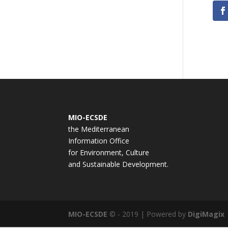
MIO-ECSDE
the Mediterranean
Information Office
for Environment, Culture
and Sustainable Development.
MIO-ECSDE
© - 2019 | Powered by
DigiMagix