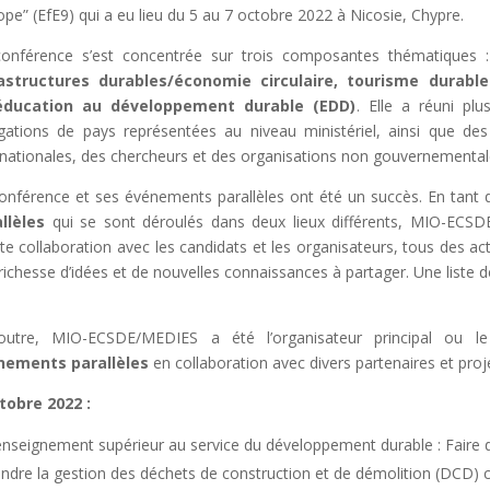
rope” (EfE9) qui a eu lieu du 5 au 7 octobre 2022 à Nicosie, Chypre.
onférence s’est concentrée sur trois composantes thématiques :
rastructures durables/économie circulaire, tourisme durable
éducation au développement durable (EDD)
. Elle a réuni plu
gations de pays représentées au niveau ministériel, ainsi que de
rnationales, des chercheurs et des organisations non gouvernemental
onférence et ses événements parallèles ont été un succès. En tant
llèles
qui se sont déroulés dans deux lieux différents, MIO-ECSDE 
ite collaboration avec les candidats et les organisateurs, tous des ac
richesse d’idées et de nouvelles connaissances à partager. Une liste d
outre, MIO-ECSDE/MEDIES a été l’organisateur principal ou l
nements parallèles
en collaboration avec divers partenaires et proj
tobre 2022 :
enseignement supérieur au service du développement durable : Faire de
ndre la gestion des déchets de construction et de démolition (DCD) ci