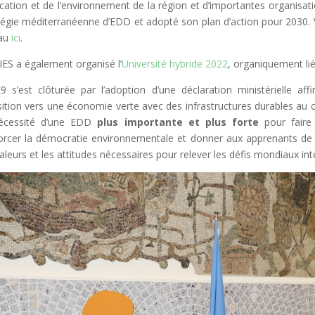
ucation et de l’environnement de la région et d’importantes organisati
tégie méditerranéenne d’EDD et adopté son plan d’action pour 2030. 
eau
ici
.
ES a également organisé l’
Université hybride 2022
, organiquement li
E9 s’est clôturée par l’adoption d’une déclaration ministérielle a
sition vers une économie verte avec des infrastructures durables au cœ
nécessité d’une EDD
plus importante et plus forte
pour faire
orcer la démocratie environnementale et donner aux apprenants de
valeurs et les attitudes nécessaires pour relever les défis mondiaux in