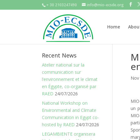
+ 30 2103247490
info@mio-ecsde.org
Home
Abou
MI
Recent News
e
Atelier national sur la
communication sur
Nov 
l’environnement et le climat
en Égypte, co-organisé par
RAED
24/07/2026
MIO-
National Workshop on
un p
Environmental and Climate
MIO
Communication in Egypt co-
part
hosted by RAED
24/07/2026
Spor
LEGAMBIENTE organisera
marg