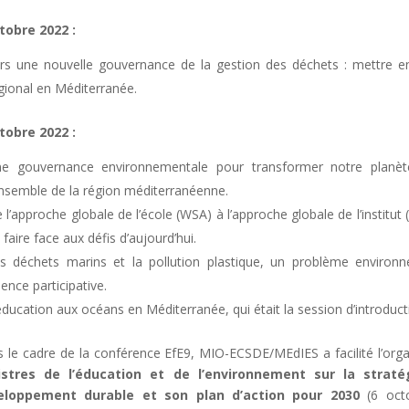
tobre 2022 :
rs une nouvelle gouvernance de la gestion des déchets : mettre en 
gional en Méditerranée.
tobre 2022 :
e gouvernance environnementale pour transformer notre planèt
ensemble de la région méditerranéenne.
 l’approche globale de l’école (WSA) à l’approche globale de l’institu
 faire face aux défis d’aujourd’hui.
s déchets marins et la pollution plastique, un problème environne
ience participative.
éducation aux océans en Méditerranée, qui était la session d’introductio
 le cadre de la conférence EfE9, MIO-ECSDE/MEdIES a facilité l’org
istres de l’éducation et de l’environnement sur la strat
eloppement durable et son plan d’action pour 2030
(6 octo