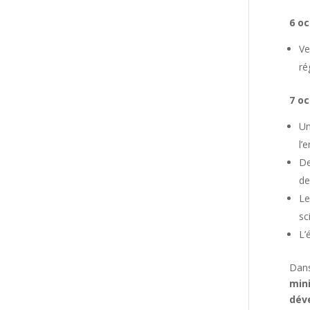
6 oc
Ve
ré
7 oc
Un
l’
De
de
Le
sc
L’
Dans
min
dév