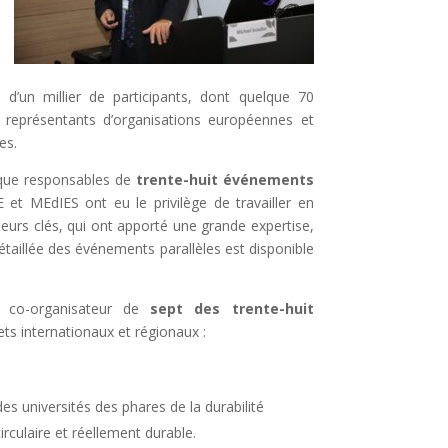
s d’un millier de participants, dont quelque 70
s représentants d’organisations européennes et
es.
 que responsables de
trente-huit événements
et MEdIES ont eu le privilège de travailler en
teurs clés, qui ont apporté une grande expertise,
étaillée des événements parallèles est disponible
e co-organisateur de
sept des trente-huit
ets internationaux et régionaux :
s universités des phares de la durabilité
rculaire et réellement durable.