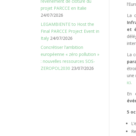
l’événement de clôture du
l’Eu
projet PARCCE en Italie
24/07/2026
La c
Inf
LEGAMBIENTE to Host the
et 
Final PARCCE Project Event in
délé
Italy
24/07/2026
inte
Concrétiser l’ambition
européenne « zéro pollution »
La c
: nouvelles ressources SOS-
para
ZEROPOL2030
23/07/2026
étro
une 
ici
.
En 
évé
5 oc
L’
Re