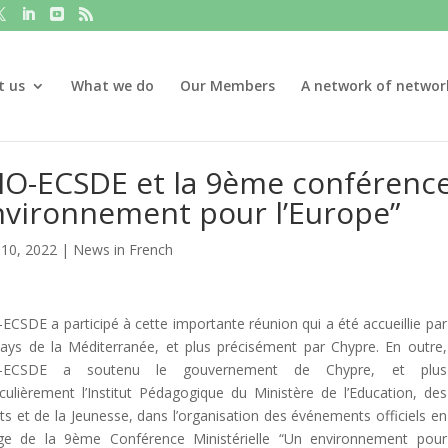
t us
What we do
Our Members
A network of networ
O-ECSDE et la 9ème conférence 
nvironnement pour l’Europe”
10, 2022
|
News in French
ECSDE a participé à cette importante réunion qui a été accueillie par
ays de la Méditerranée, et plus précisément par Chypre. En outre,
-ECSDE a soutenu le gouvernement de Chypre, et plus
iculièrement l’Institut Pédagogique du Ministère de l’Education, des
ts et de la Jeunesse, dans l’organisation des événements officiels en
e de la 9ème Conférence Ministérielle “Un environnement pour