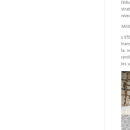
l’éd
stra
niv
MEdI
L’Ef
tran
la 
renf
les 