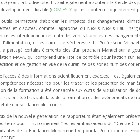
rotégeant la biodiversité. Il visait également à soutenir le Cercle de
e développement durable (
COMJESD
) qui est soutenu conjointement
outils permettant d’aborder les impacts des changements climat
entés et discutés, comme l’approche du Nexus Nexus Eau-Energi
ence les interdépendances entre les zones humides des changements cl
e l’alimentation, et les cartes de sécheresse. Le Professeur Micha
 a partagé certains éléments clés d’un prochain Manuel sur la go
ation MAVA, qui comprend une liste de contrôle pour l’action sur les 
écision et de gestion en vue de la durabilité des zones humides côtièr
e l’accès à des informations scientifiquement exactes, il est égalemen
compétences nécessaires pour les traiter et les présenter de manièr
ion de la formation a été consacrée aux outils de visualisation de d
iaires ont été très satisfaits de la formation et des événements de tro
i et de consolidation plus concret.
oix de la nouvelle génération de rapporteurs était également présen
orteurs pour l’Environnement ” et les ambassadeurs du ” Centre Climat
rtantes de la Fondation Mohammed VI pour la Protection de l’Env
-ECSDE.