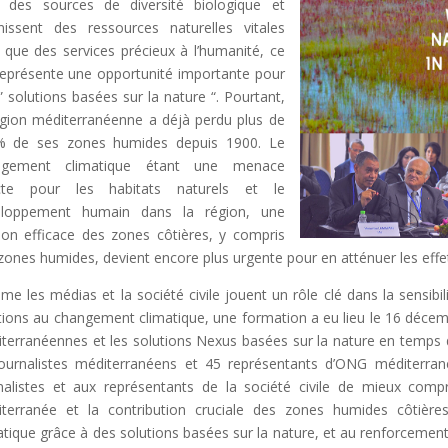
 des sources de diversité biologique et
nissent des ressources naturelles vitales
i que des services précieux à l’humanité, ce
représente une opportunité importante pour
” solutions basées sur la nature “. Pourtant,
égion méditerranéenne a déjà perdu plus de
% de ses zones humides depuis 1900. Le
ngement climatique étant une menace
ecte pour les habitats naturels et le
eloppement humain dans la région, une
ion efficace des zones côtières, y compris
zones humides, devient encore plus urgente pour en atténuer les effe
e les médias et la société civile jouent un rôle clé dans la sensibili
tions au changement climatique, une formation a eu lieu le 16 décem
terranéennes et les solutions Nexus basées sur la nature en temps d
ournalistes méditerranéens et 45 représentants d’ONG méditerran
nalistes et aux représentants de la société civile de mieux com
terranée et la contribution cruciale des zones humides côtièr
atique grâce à des solutions basées sur la nature, et au renforcemen