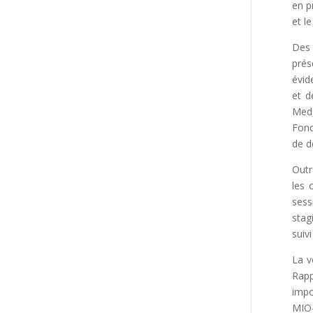
en p
et l
Des 
prés
évid
et d
Med,
Fond
de d
Outr
les 
sess
stag
suiv
La v
Rapp
impo
MIO