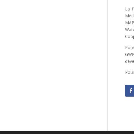
La f
Médi
MAP”
Wat
Coop
Pour
GWP
déve
Pour