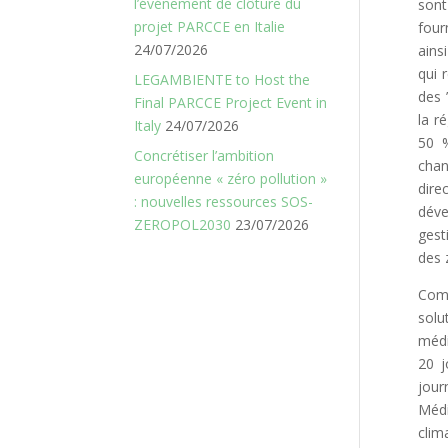
l’événement de clôture du
sont
projet PARCCE en Italie
four
24/07/2026
ains
qui 
LEGAMBIENTE to Host the
des 
Final PARCCE Project Event in
la r
Italy
24/07/2026
50 
Concrétiser l’ambition
cha
européenne « zéro pollution »
dir
: nouvelles ressources SOS-
dév
ZEROPOL2030
23/07/2026
gest
des 
Comm
solu
médi
20 j
jour
Médi
clim