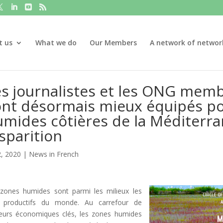
t us
What we do
Our Members
A network of networ
es journalistes et les ONG mem
ont désormais mieux équipés po
mides côtières de la Méditerra
sparition
2, 2020
|
News in French
zones humides sont parmi les milieux les
s productifs du monde. Au carrefour de
eurs économiques clés, les zones humides