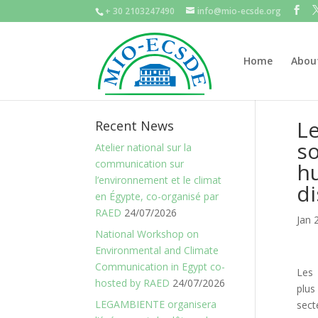
+ 30 2103247490
info@mio-ecsde.org
Home
Abou
L
Recent News
s
Atelier national sur la
communication sur
hu
l’environnement et le climat
di
en Égypte, co-organisé par
RAED
24/07/2026
Jan 
National Workshop on
Environmental and Climate
Communication in Egypt co-
Les 
hosted by RAED
24/07/2026
plu
LEGAMBIENTE organisera
sect