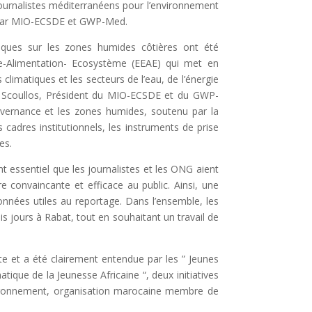
s journalistes méditerranéens pour l’environnement
 par MIO-ECSDE et GWP-Med.
iques sur les zones humides côtières ont été
e-Alimentation- Ecosystème (EEAE) qui met en
imatiques et les secteurs de l’eau, de l’énergie
el Scoullos, Président du MIO-ECSDE et du GWP-
uvernance et les zones humides, soutenu par la
cadres institutionnels, les instruments de prise
es.
t essentiel que les journalistes et les ONG aient
e convaincante et efficace au public. Ainsi, une
onnées utiles au reportage. Dans l’ensemble, les
is jours à Rabat, tout en souhaitant un travail de
te et a été clairement entendue par les ” Jeunes
ique de la Jeunesse Africaine “, deux initiatives
ironnement, organisation marocaine membre de