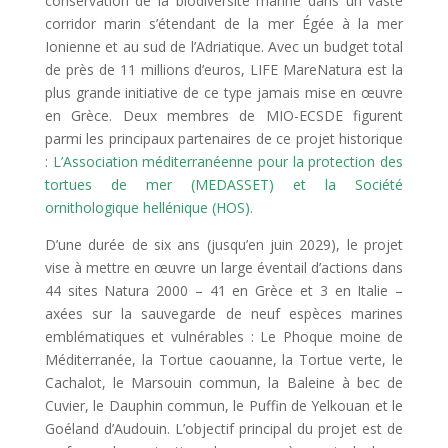
conservation de la biodiversité marine dans un vaste
corridor marin s’étendant de la mer Égée à la mer
Ionienne et au sud de l’Adriatique. Avec un budget total
de près de 11 millions d’euros, LIFE MareNatura est la
plus grande initiative de ce type jamais mise en œuvre
en Grèce. Deux membres de MIO-ECSDE figurent
parmi les principaux partenaires de ce projet historique
:
L’Association méditerranéenne pour la protection des
tortues de mer (MEDASSET) et la Société
ornithologique hellénique (HOS).
D’une durée de six ans (jusqu’en juin 2029), le projet
vise à mettre en œuvre un large éventail d’actions dans
44 sites Natura 2000 – 41 en Grèce et 3 en Italie –
axées sur la sauvegarde de neuf espèces marines
emblématiques et vulnérables : Le Phoque moine de
Méditerranée, la Tortue caouanne, la Tortue verte, le
Cachalot, le Marsouin commun, la Baleine à bec de
Cuvier, le Dauphin commun, le Puffin de Yelkouan et le
Goéland d’Audouin. L’objectif principal du projet est de