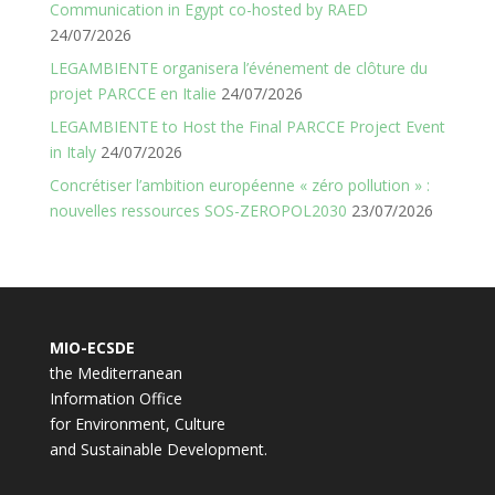
Communication in Egypt co-hosted by RAED
24/07/2026
LEGAMBIENTE organisera l’événement de clôture du
projet PARCCE en Italie
24/07/2026
LEGAMBIENTE to Host the Final PARCCE Project Event
in Italy
24/07/2026
Concrétiser l’ambition européenne « zéro pollution » :
nouvelles ressources SOS-ZEROPOL2030
23/07/2026
MIO-ECSDE
the Mediterranean
Information Office
for Environment, Culture
and Sustainable Development.