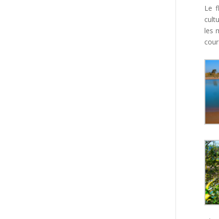
Le f
cult
les 
cour