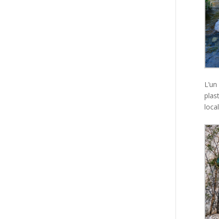
L’un
plas
loca