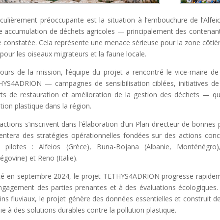
iculièrement préoccupante est la situation à l’embouchure de l’Alf
e accumulation de déchets agricoles — principalement des contenan
é constatée. Cela représente une menace sérieuse pour la zone côtièr
l pour les oiseaux migrateurs et la faune locale.
ours de la mission, l’équipe du projet a rencontré le vice-maire de
YS4ADRION — campagnes de sensibilisation ciblées, initiatives de s
rts de restauration et amélioration de la gestion des déchets — qu
ution plastique dans la région.
actions s’inscrivent dans l’élaboration d’un Plan directeur de bonnes 
entera des stratégies opérationnelles fondées sur des actions concr
s pilotes : Alfeios (Grèce), Buna-Bojana (Albanie, Monténégro)
égovine) et Reno (Italie).
é en septembre 2024, le projet TETHYS4ADRION progresse rapidemen
engagement des parties prenantes et à des évaluations écologiques. 
ins fluviaux, le projet génère des données essentielles et construit 
oie à des solutions durables contre la pollution plastique.