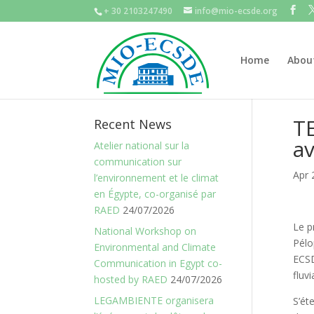
+ 30 2103247490
info@mio-ecsde.org
Home
Abou
TE
Recent News
av
Atelier national sur la
communication sur
Apr 
l’environnement et le climat
en Égypte, co-organisé par
RAED
24/07/2026
Le p
National Workshop on
Pélo
Environmental and Climate
ECSD
Communication in Egypt co-
fluv
hosted by RAED
24/07/2026
LEGAMBIENTE organisera
S’ét