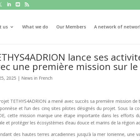
t us
What we do
Our Members
A network of networ
THYS4ADRION lance ses activité
ec une première mission sur le 
25, 2025
|
News in French
rojet TETHYS4ADRION a mené avec succès sa première mission de terra
ponnèse et l’un des cinq sites pilotes désignés du projet. Sous la 
E, cette mission marque une étape importante dans les efforts du p
iale et protéger les écosystèmes d’eau douce et marins de la région ad
endant des hautes terres arcadiennes jusqu’à la mer Ionienne, une vas