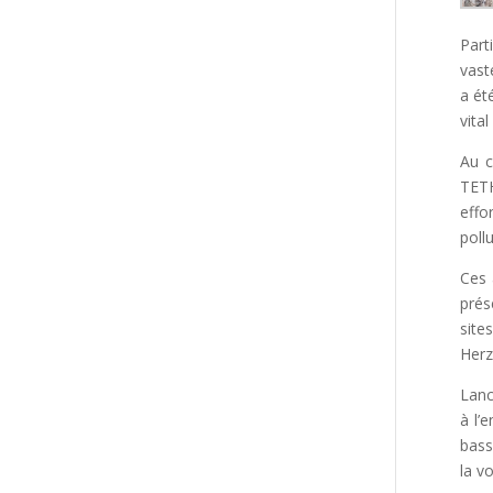
Part
vast
a ét
vita
Au c
TETH
effo
poll
Ces 
prés
site
Herz
Lanc
à l’
bass
la v