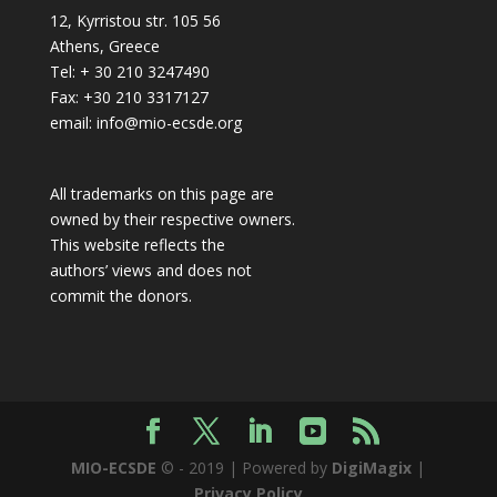
12, Kyrristou str. 105 56
Athens, Greece
Tel: + 30 210 3247490
Fax: +30 210 3317127
email: info@mio-ecsde.org
All trademarks on this page are
owned by their respective owners.
This website reflects the
authors’ views and does not
commit the donors.
MIO-ECSDE
© - 2019 | Powered by
DigiMagix
|
Privacy Policy