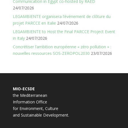
Communication in Egypt co-hosted by RAED
24/07/2026
LEGAMBIENTE organisera l’événement de clôture du
projet PARCCE en Italie
24/07/2026
LEGAMBIENTE to Host the Final PARCCE Project Event
in Italy
24/07/2026
Concrétiser l’ambition européenne « zéro pollution » :
nouvelles ressources SOS-ZEROPOL2030
23/07/2026
MIO-ECSDE
the Mediterranean
Information Office
for Environment, Culture
and Sustainable Development.