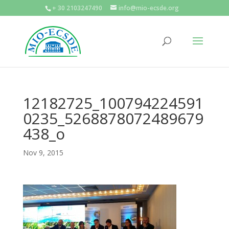
+ 30 2103247490
info@mio-ecsde.org
12182725_100794224591
0235_5268878072489679
438_o
Nov 9, 2015