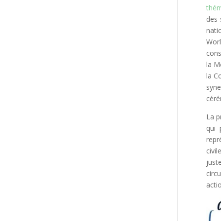
thém
des 
nati
Worl
cons
la M
la C
syne
cér
La p
qui 
repr
civi
just
circ
acti