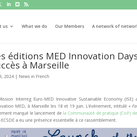
t us
What we do
Our Members
A network of networ
es éditions MED Innovation Day
ccès à Marseille
29, 2024
|
News in French
ission Interreg Euro-MED Innovative Sustainable Economy (ISE) a 
novation MED, à Marseille les 18 et 19 juin. L’événement, intitulé «
Fa
ement marqué le lancement de
la Communauté de pratique (CoP) de 
ECSDE a eu une présence essentielle à ce rassemblement.