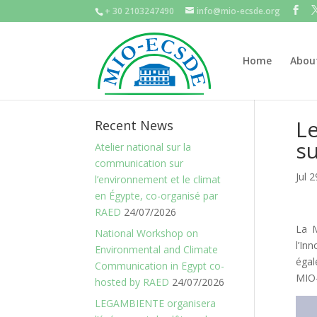
+ 30 2103247490
info@mio-ecsde.org
Home
Abou
L
Recent News
su
Atelier national sur la
communication sur
Jul 
l’environnement et le climat
en Égypte, co-organisé par
RAED
24/07/2026
La M
National Workshop on
l’In
Environmental and Climate
égal
Communication in Egypt co-
MIO-
hosted by RAED
24/07/2026
LEGAMBIENTE organisera