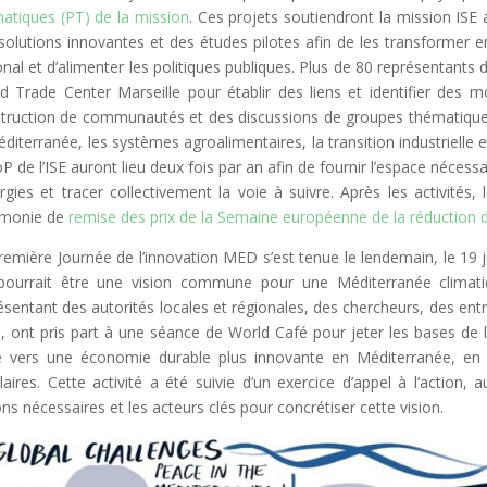
atiques (PT) de la mission
. Ces projets soutiendront la mission IS
solutions innovantes et des études pilotes afin de les transformer en
onal et d’alimenter les politiques publiques. Plus de 80 représentants 
d Trade Center Marseille pour établir des liens et identifier des 
truction de communautés et des discussions de groupes thématiques 
éditerranée, les systèmes agroalimentaires, la transition industrielle 
oP de l’ISE auront lieu deux fois par an afin de fournir l’espace néce
rgies et tracer collectivement la voie à suivre. Après les activités, 
émonie de
remise des prix de la Semaine européenne de la réduction 
remière Journée de l’innovation MED s’est tenue le lendemain, le 19
pourrait être une vision commune pour une Méditerranée climatiqu
ésentant des autorités locales et régionales, des chercheurs, des ent
le, ont pris part à une séance de World Café pour jeter les bases de l
e vers une économie durable plus innovante en Méditerranée, en s
ulaires. Cette activité a été suivie d’un exercice d’appel à l’action, 
ons nécessaires et les acteurs clés pour concrétiser cette vision.