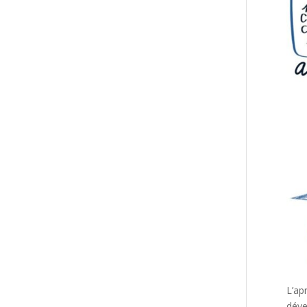
L’ap
déve