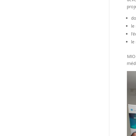
proj
do
le
l’
le
MIO-
médi