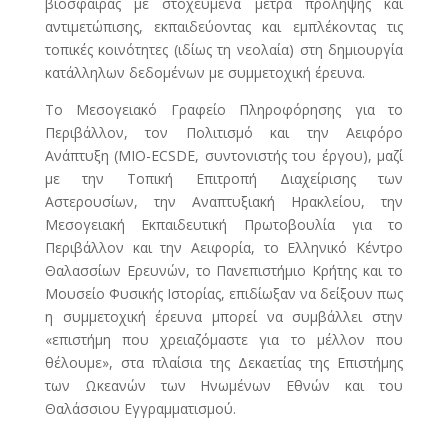
βιόσφαιρας με στοχευμένα μέτρα πρόληψης και
αντιμετώπισης, εκπαιδεύοντας και εμπλέκοντας τις
τοπικές κοινότητες (ιδίως τη νεολαία) στη δημιουργία
κατάλληλων δεδομένων με συμμετοχική έρευνα.
Το Μεσογειακό Γραφείο Πληροφόρησης για το
Περιβάλλον, τον Πολιτισμό και την Αειφόρο
Ανάπτυξη (MIO-ECSDE, συντονιστής του έργου), μαζί
με την Τοπική Επιτροπή Διαχείρισης των
Αστερουσίων, την Αναπτυξιακή Ηρακλείου, την
Μεσογειακή Εκπαιδευτική Πρωτοβουλία για το
Περιβάλλον και την Αειφορία, το Ελληνικό Κέντρο
Θαλασσίων Ερευνών, το Πανεπιστήμιο Κρήτης και το
Μουσείο Φυσικής Ιστορίας, επιδίωξαν να δείξουν πως
η συμμετοχική έρευνα μπορεί να συμβάλλει στην
«επιστήμη που χρειαζόμαστε για το μέλλον που
θέλουμε», στα πλαίσια της Δεκαετίας της Επιστήμης
των Ωκεανών των Ηνωμένων Εθνών και του
Θαλάσσιου Εγγραμματισμού.