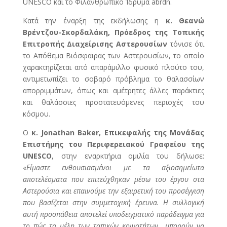
UNESCO και το Φιλανθρωπικό Ίδρυμα abrdn.
Κατά την έναρξη της εκδήλωσης η
κ. Θεανώ
Βρέντζου-Σκορδαλάκη, Πρόεδρος της Τοπικής
Επιτροπής Διαχείρισης Αστερουσίων
τόνισε ότι
το Απόθεμα Βιόσφαιρας των Αστερουσίων, το οποίο
χαρακτηρίζεται από απαράμιλλο φυσικό πλούτο του,
αντιμετωπίζει το σοβαρό πρόβλημα το θαλασσίων
απορριμμάτων, όπως και αμέτρητες άλλες παράκτιες
και θαλάσσιες προστατευόμενες περιοχές του
κόσμου.
Ο
κ. Jonathan Baker, Επικεφαλής της Μονάδας
Επιστήμης του Περιφερειακού Γραφείου της
UNESCO
, στην εναρκτήρια ομιλία του δήλωσε:
«
Είμαστε ενθουσιασμένοι με τα αξιοσημείωτα
αποτελέσματα που επιτεύχθηκαν μέσω του έργου στα
Αστερούσια και επαινούμε την εξαιρετική του προσέγγιση
που βασίζεται στην συμμετοχική έρευνα. Η συλλογική
αυτή προσπάθεια αποτελεί υποδειγματικό παράδειγμα για
το πώς τα μέλη των τοπικών κοινοτήτων μπορούν να