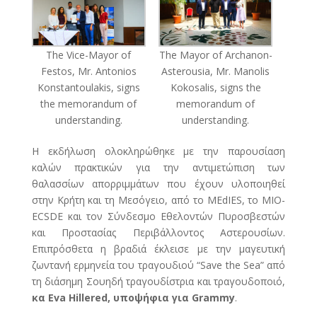
The Vice-Mayor of
The Mayor of Archanon-
Festos, Mr. Antonios
Asterousia, Mr. Manolis
Konstantoulakis, signs
Kokosalis, signs the
the memorandum of
memorandum of
understanding.
understanding.
Η εκδήλωση ολοκληρώθηκε με την παρουσίαση
καλών πρακτικών για την αντιμετώπιση των
θαλασσίων απορριμμάτων που έχουν υλοποιηθεί
στην Κρήτη και τη Μεσόγειο, από το MEdIES, το MIO-
ECSDE και τον Σύνδεσμο Εθελοντών Πυροσβεστών
και Προστασίας Περιβάλλοντος Αστερουσίων.
Επιπρόσθετα η βραδιά έκλεισε με την μαγευτική
ζωντανή ερμηνεία του τραγουδιού “Save the Sea” από
τη διάσημη Σουηδή τραγουδίστρια και τραγουδοποιό,
κα Eva Hillered, υποψήφια για Grammy
.