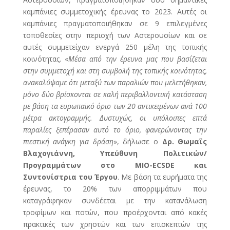
καμπάνιες συμμετοχικής έρευνας το 2023. Αυτές οι
καμπάνιες πραγματοποιήθηκαν σε 9 επιλεγμένες
τοποθεσίες στην περιοχή των Αστερουσίων και σε
αυτές συμμετείχαν ενεργά 250 μέλη της τοπικής
κοινότητας. «
Μέσα από την έρευνα μας που βασίζεται
στην συμμετοχή και στη συμβολή της τοπικής κοινότητας,
ανακαλύψαμε ότι μεταξύ των παραλιών που μελετήθηκαν,
μόνο δύο βρίσκονται σε καλή περιβαλλοντική κατάσταση
με βάση τα ευρωπαϊκό όριο των 20 αντικειμένων ανά 100
μέτρα ακτογραμμής. Δυστυχώς, οι υπόλοιπες επτά
παραλίες ξεπέρασαν αυτό το όριο, φανερώνοντας την
πιεστική ανάγκη για δράση
», δήλωσε ο
Δρ. Θωμαΐς
Βλαχογιάννη, Υπεύθυνη Πολιτικών/
Προγραμμάτων στο MIO-ECSDE και
Συντονίστρια του Έργου
. Με βάση τα ευρήματα της
έρευνας, το 20% των απορριμμάτων που
καταγράφηκαν συνδέεται με την κατανάλωση
τροφίμων και ποτών, που προέρχονται από κακές
πρακτικές των χρηστών και των επισκεπτών της