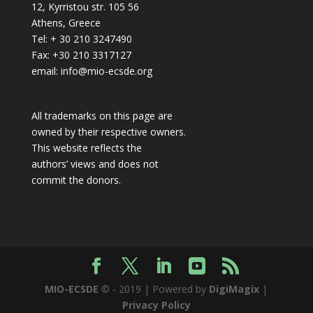
12, Kyrristou str. 105 56
Athens, Greece
Tel: + 30 210 3247490
Fax: +30 210 3317127
email: info@mio-ecsde.org
All trademarks on this page are
owned by their respective owners.
This website reflects the
authors’ views and does not
commit the donors.
MIO-ECSDE
© - 2019 | Powered by
DigiMagix
|
Privacy Policy