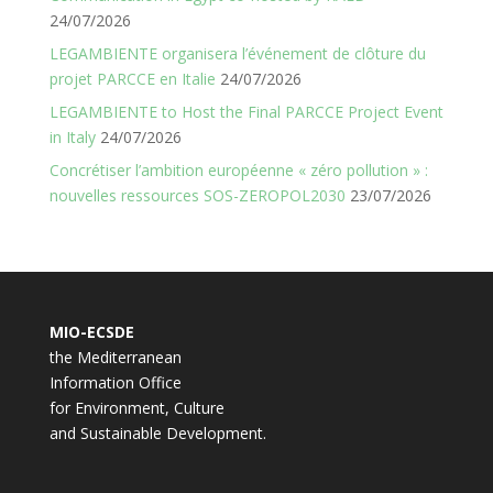
24/07/2026
LEGAMBIENTE organisera l’événement de clôture du
projet PARCCE en Italie
24/07/2026
LEGAMBIENTE to Host the Final PARCCE Project Event
in Italy
24/07/2026
Concrétiser l’ambition européenne « zéro pollution » :
nouvelles ressources SOS-ZEROPOL2030
23/07/2026
MIO-ECSDE
the Mediterranean
Information Office
for Environment, Culture
and Sustainable Development.